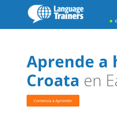
C
Aprende a 
Croata
en Ea
Comienza a Aprender