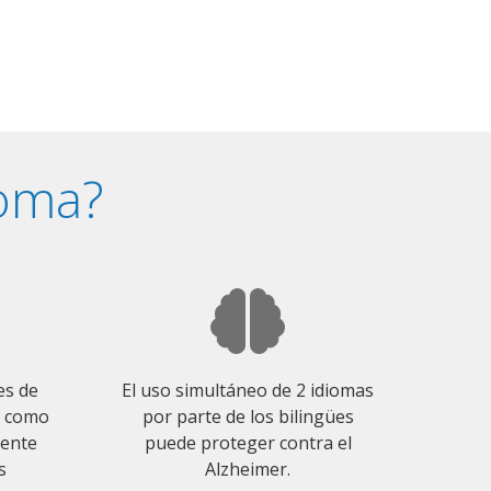
ioma?
es de
El uso simultáneo de 2 idiomas
o como
por parte de los bilingües
mente
puede proteger contra el
s
Alzheimer.