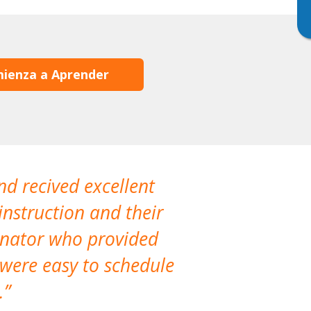
ienza a Aprender
nd recived excellent
The company 
instruction and their
are extremely
dinator who provided
classes!
 were easy to schedule
accomm
.