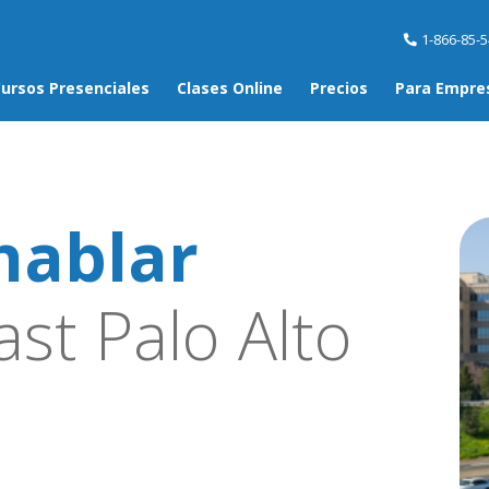
1-866-85-
ursos Presenciales
Clases Online
Precios
Para Empre
hablar
st Palo Alto