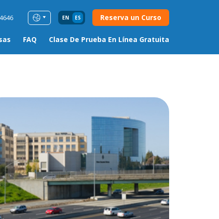
Reserva un Curso
54646
EN
ES
sas
FAQ
Clase De Prueba En Línea Gratuita