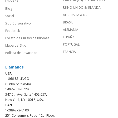
CANADÁ (EN)
/
CANADA (FR)
Empleos
REINO UNIDO & IRLANDA
Blog
AUSTRALIA & NZ
Social
BRASIL
Sitio Corporativo
ALEMANIA
Feedback
ESPAÑA
Folleto de Cursos de Idiomas
PORTUGAL
Mapa del Sitio
FRANCIA
Política de Privacidad
Llámanos
USA
1-866-85-LINGO
(1-866-85-54646)
1-866-503-0728
347 5th Ave, Suite 1402-557,
New York, NY 10016, USA.
CAN
1-289-272-0100
251 Consumers Road, 12th Floor,