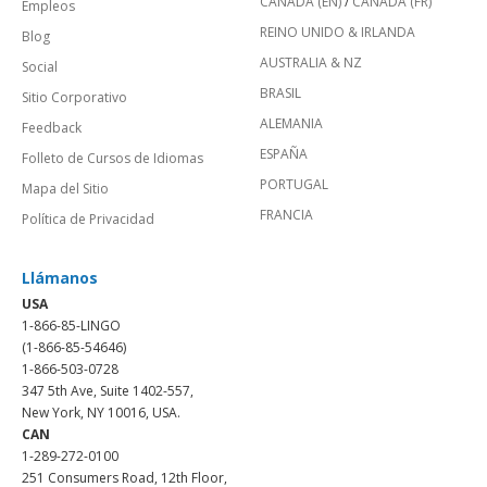
CANADÁ (EN)
/
CANADA (FR)
Empleos
REINO UNIDO & IRLANDA
Blog
AUSTRALIA & NZ
Social
BRASIL
Sitio Corporativo
ALEMANIA
Feedback
ESPAÑA
Folleto de Cursos de Idiomas
PORTUGAL
Mapa del Sitio
FRANCIA
Política de Privacidad
Llámanos
USA
1-866-85-LINGO
(1-866-85-54646)
1-866-503-0728
347 5th Ave, Suite 1402-557,
New York, NY 10016, USA.
CAN
1-289-272-0100
251 Consumers Road, 12th Floor,