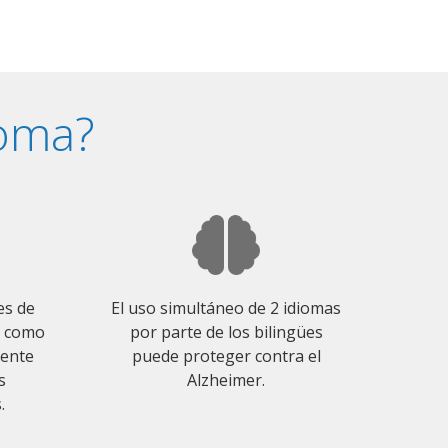
ioma?
es de
El uso simultáneo de 2 idiomas
o como
por parte de los bilingües
mente
puede proteger contra el
s
Alzheimer.
.