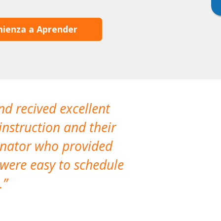
ienza a Aprender
nd recived excellent
The company 
instruction and their
are extremely
dinator who provided
classes!
 were easy to schedule
accomm
.