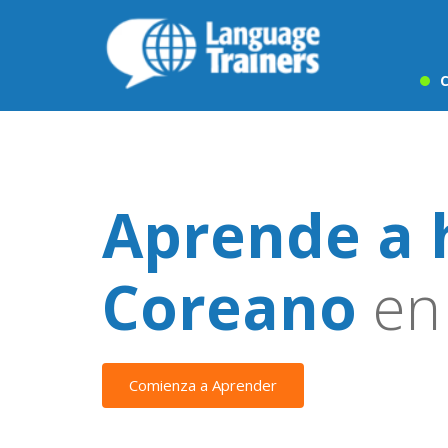
C
Aprende a 
Coreano
en
Comienza a Aprender