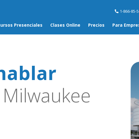
1-866-85-
ursos Presenciales
Clases Online
Precios
Para Empre
hablar
 Milwaukee