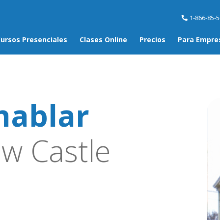
1-866-85-
ursos Presenciales
Clases Online
Precios
Para Empre
hablar
w Castle