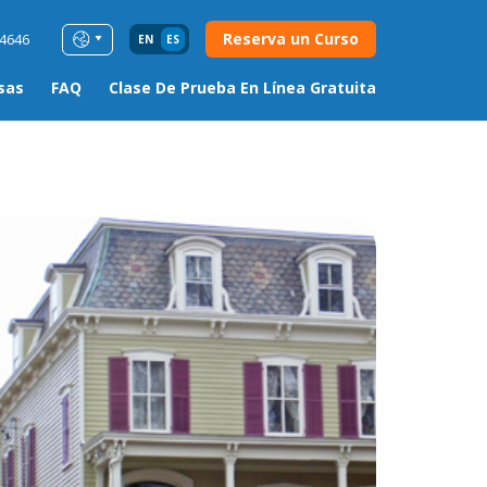
Reserva un Curso
54646
EN
ES
sas
FAQ
Clase De Prueba En Línea Gratuita