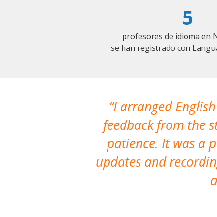
5
profesores de idioma en 
se han registrado con Langu
I arranged English
feedback from the st
patience. It was a 
updates and recording
a