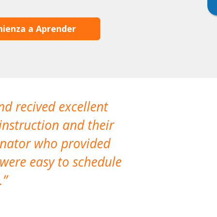
ienza a Aprender
nd recived excellent
The company 
instruction and their
are extremely
dinator who provided
classes!
 were easy to schedule
accomm
.