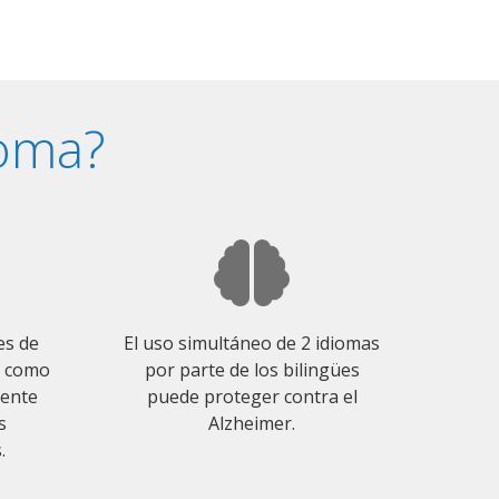
ioma?
es de
El uso simultáneo de 2 idiomas
o como
por parte de los bilingües
mente
puede proteger contra el
s
Alzheimer.
.