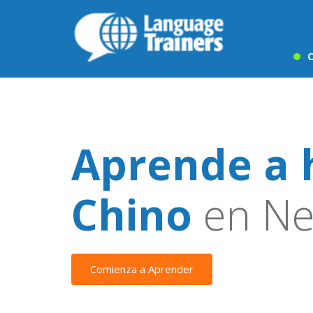
C
Aprende a 
Chino
en Ne
Comienza a Aprender