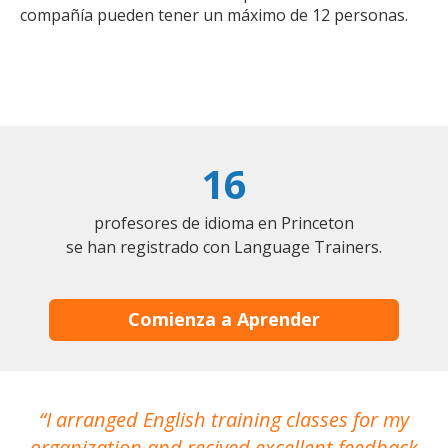
compañía pueden tener un máximo de 12 personas.
16
profesores de idioma en Princeton
se han registrado con Language Trainers.
Comienza a Aprender
I arranged English training classes for my
T
organization and recived excellent feedback
N