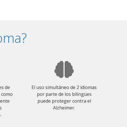
ioma?
es de
El uso simultáneo de 2 idiomas
o como
por parte de los bilingües
mente
puede proteger contra el
s
Alzheimer.
.