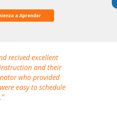
ienza a Aprender
nd recived excellent
The company 
instruction and their
are extremely
dinator who provided
classes!
 were easy to schedule
accomm
.