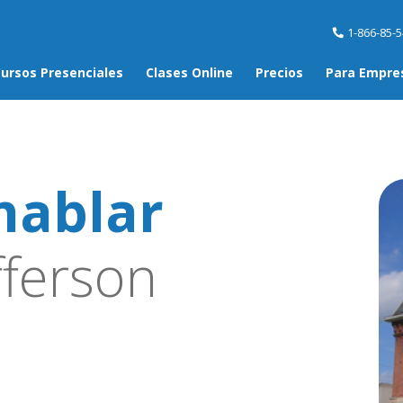
1-866-85-
ursos Presenciales
Clases Online
Precios
Para Empre
hablar
fferson