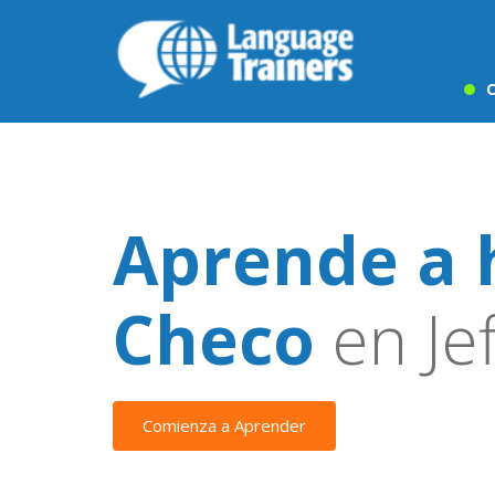
C
Aprende a 
Checo
en Je
Comienza a Aprender