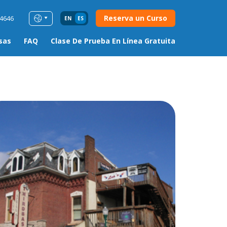
Reserva un Curso
54646
EN
ES
sas
FAQ
Clase De Prueba En Línea Gratuita