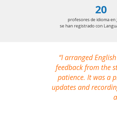
20
profesores de idioma en 
se han registrado con Langu
I arranged English
feedback from the st
patience. It was a 
updates and recording
a