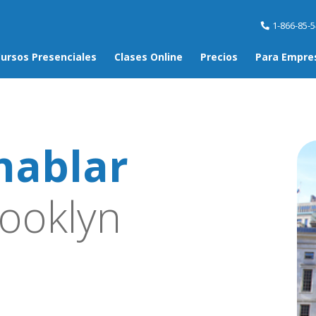
1-866-85-
ursos Presenciales
Clases Online
Precios
Para Empre
hablar
ooklyn