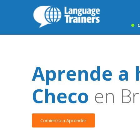
C
Aprende a 
Checo
en Br
Comienza a Aprender