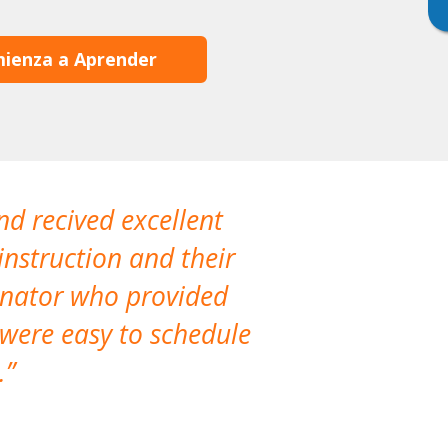
ienza a Aprender
nd recived excellent
The company 
instruction and their
are extremely
dinator who provided
classes!
 were easy to schedule
accomm
.