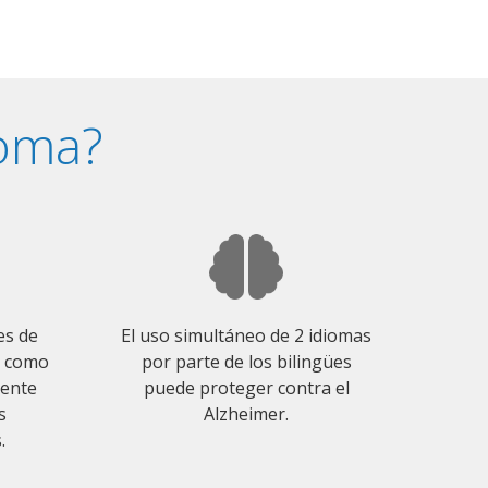
ioma?
es de
El uso simultáneo de 2 idiomas
o como
por parte de los bilingües
mente
puede proteger contra el
s
Alzheimer.
.