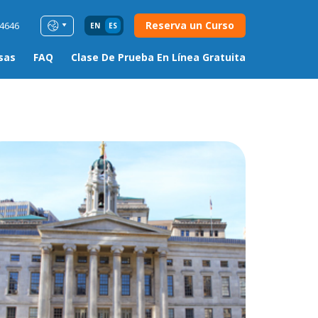
Reserva un Curso
54646
EN
ES
sas
FAQ
Clase De Prueba En Línea Gratuita