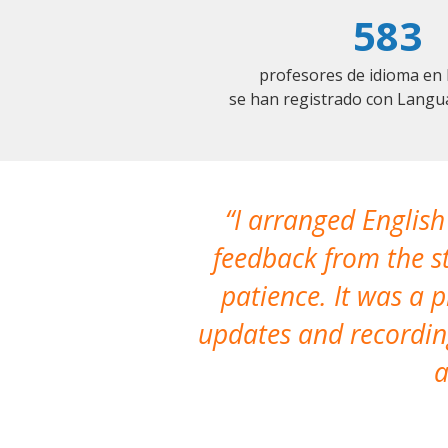
583
profesores de idioma en
se han registrado con Langu
I arranged English
feedback from the st
patience. It was a 
updates and recording
a