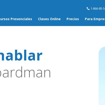
1-866-85-
ursos Presenciales
Clases Online
Precios
Para Empre
hablar
oardman