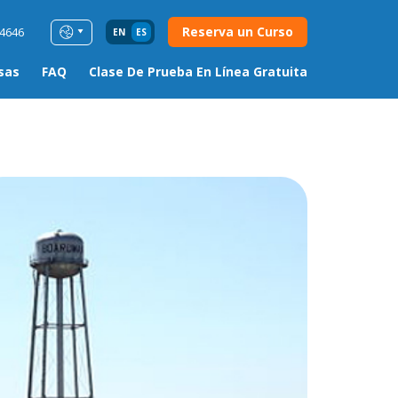
Reserva un Curso
54646
EN
ES
sas
FAQ
Clase De Prueba En Línea Gratuita