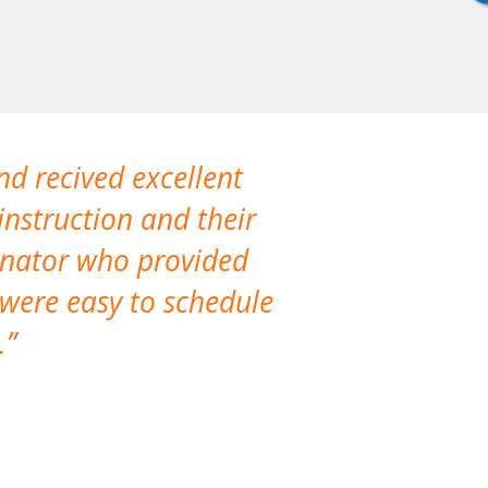
nd recived excellent
The company 
instruction and their
are extremely
dinator who provided
classes!
 were easy to schedule
accomm
.