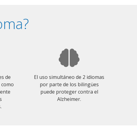
ioma?
es de
El uso simultáneo de 2 idiomas
o como
por parte de los bilingües
mente
puede proteger contra el
s
Alzheimer.
.