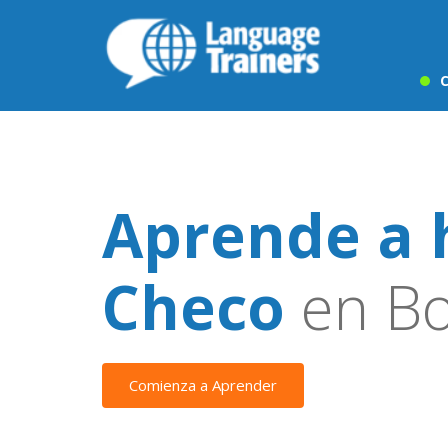
C
Aprende a 
Checo
en B
Comienza a Aprender