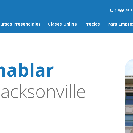
1-866-85-
ursos Presenciales
Clases Online
Precios
Para Empre
hablar
acksonville