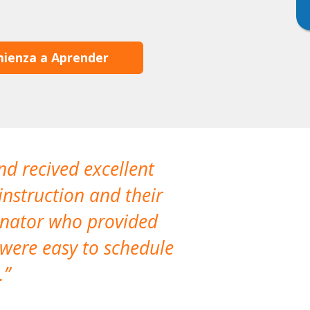
ienza a Aprender
nd recived excellent
The company 
instruction and their
are extremely
dinator who provided
classes!
 were easy to schedule
accomm
.