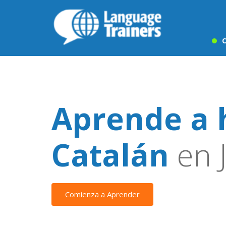
C
Aprende a 
Catalán
en J
Comienza a Aprender