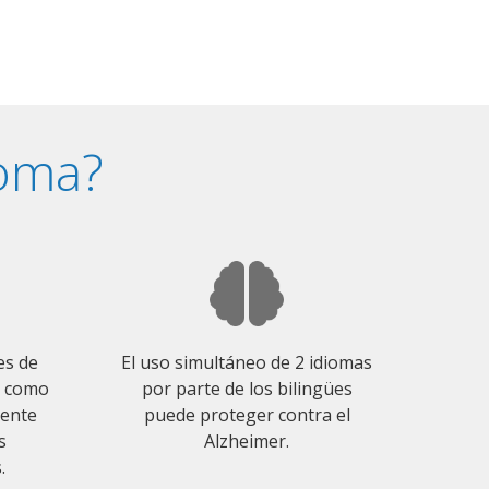
ioma?
es de
El uso simultáneo de 2 idiomas
o como
por parte de los bilingües
mente
puede proteger contra el
s
Alzheimer.
.