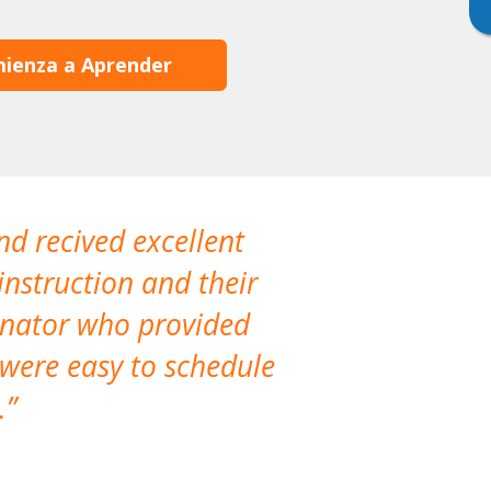
ienza a Aprender
nd recived excellent
The company 
instruction and their
are extremely
dinator who provided
classes!
 were easy to schedule
accomm
.