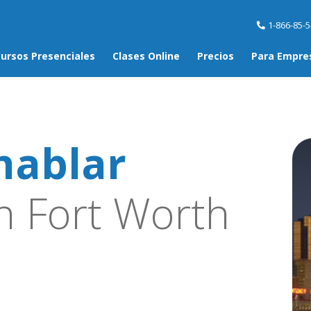
1-866-85-
ursos Presenciales
Clases Online
Precios
Para Empre
hablar
 Fort Worth