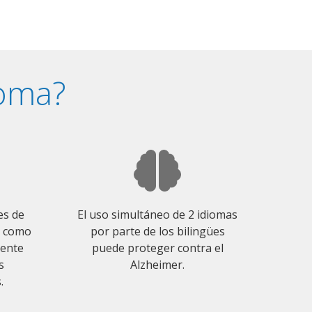
ioma?
es de
El uso simultáneo de 2 idiomas
o como
por parte de los bilingües
mente
puede proteger contra el
s
Alzheimer.
.