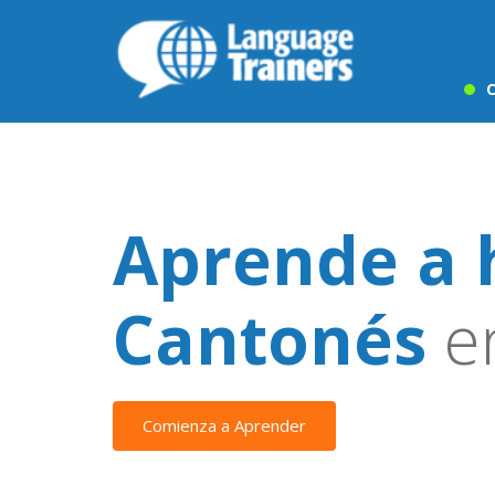
C
Aprende a 
Cantonés
en
Comienza a Aprender