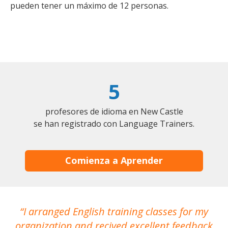
pueden tener un máximo de 12 personas.
5
profesores de idioma en New Castle
se han registrado con Language Trainers.
Comienza a Aprender
I arranged English training classes for my
T
organization and recived excellent feedback
N