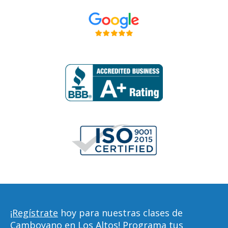
¡Regístrate
hoy para nuestras clases de
Camboyano en Los Altos! Programa tus