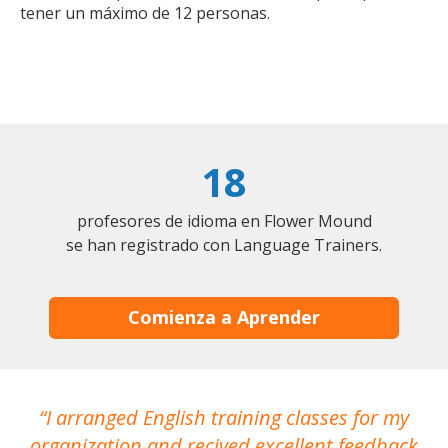
tener un máximo de 12 personas.
18
profesores de idioma en Flower Mound
se han registrado con Language Trainers.
Comienza a Aprender
I arranged English training classes for my
T
organization and recived excellent feedback
N