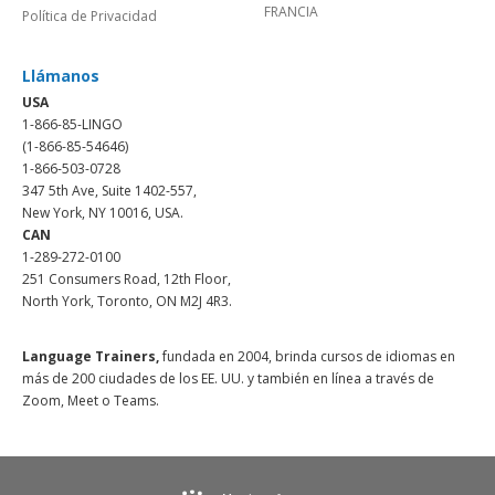
FRANCIA
Política de Privacidad
Llámanos
USA
1-866-85-LINGO
(1-866-85-54646)
1-866-503-0728
347 5th Ave, Suite 1402-557,
New York, NY 10016, USA.
CAN
1-289-272-0100
251 Consumers Road, 12th Floor,
North York, Toronto, ON M2J 4R3.
Language Trainers,
fundada en 2004, brinda cursos de idiomas en
más de 200 ciudades de los EE. UU. y también en línea a través de
Zoom, Meet o Teams.