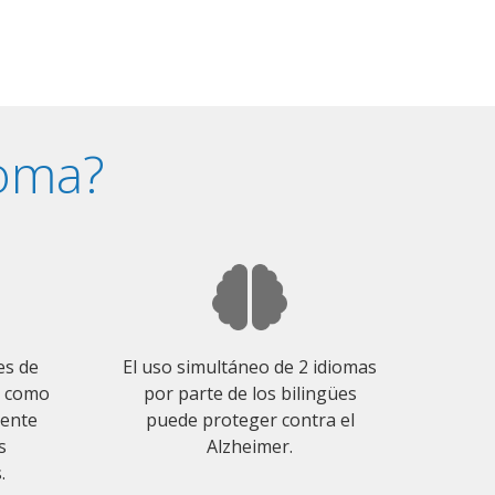
ioma?
es de
El uso simultáneo de 2 idiomas
o como
por parte de los bilingües
mente
puede proteger contra el
s
Alzheimer.
.