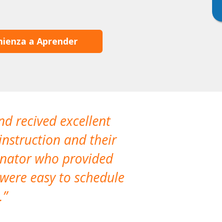
ienza a Aprender
nd recived excellent
The company 
instruction and their
are extremely
dinator who provided
classes!
 were easy to schedule
accomm
.