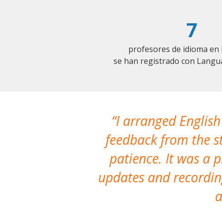
7
profesores de idioma en 
se han registrado con Langu
I arranged English
feedback from the st
patience. It was a 
updates and recording
a