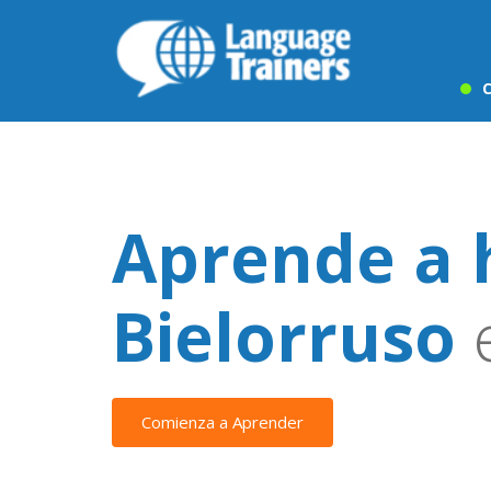
C
Aprende a 
Bielorruso
e
Comienza a Aprender