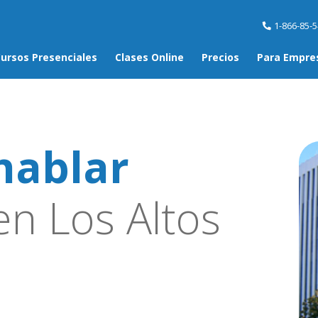
1-866-85-
ursos Presenciales
Clases Online
Precios
Para Empre
hablar
n Los Altos