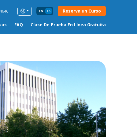
Reserva un Curso
54646
EN
ES
sas
FAQ
Clase De Prueba En Línea Gratuita