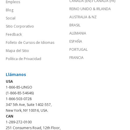
CANADÁ (EN)
/
CANADA (FR)
Empleos
REINO UNIDO & IRLANDA
Blog
AUSTRALIA & NZ
Social
BRASIL
Sitio Corporativo
ALEMANIA
Feedback
ESPAÑA
Folleto de Cursos de Idiomas
PORTUGAL
Mapa del Sitio
FRANCIA
Política de Privacidad
Llámanos
USA
1-866-85-LINGO
(1-866-85-54646)
1-866-503-0728
347 5th Ave, Suite 1402-557,
New York, NY 10016, USA.
CAN
1-289-272-0100
251 Consumers Road, 12th Floor,