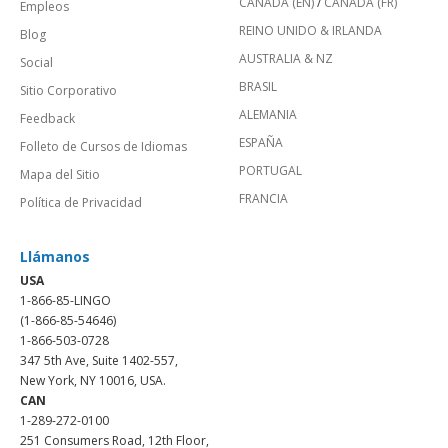
CANADÁ (EN)
/
CANADA (FR)
Empleos
REINO UNIDO & IRLANDA
Blog
AUSTRALIA & NZ
Social
BRASIL
Sitio Corporativo
ALEMANIA
Feedback
ESPAÑA
Folleto de Cursos de Idiomas
PORTUGAL
Mapa del Sitio
FRANCIA
Política de Privacidad
Llámanos
USA
1-866-85-LINGO
(1-866-85-54646)
1-866-503-0728
347 5th Ave, Suite 1402-557,
New York, NY 10016, USA.
CAN
1-289-272-0100
251 Consumers Road, 12th Floor,