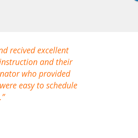
nd recived excellent
The company 
instruction and their
are extremely
dinator who provided
classes!
 were easy to schedule
accomm
.