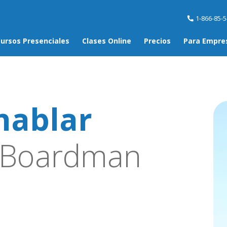
1-866-85-
ursos Presenciales
Clases Online
Precios
Para Empre
hablar
 Boardman