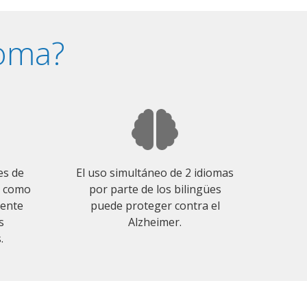
ioma?
es de
El uso simultáneo de 2 idiomas
o como
por parte de los bilingües
mente
puede proteger contra el
s
Alzheimer.
.