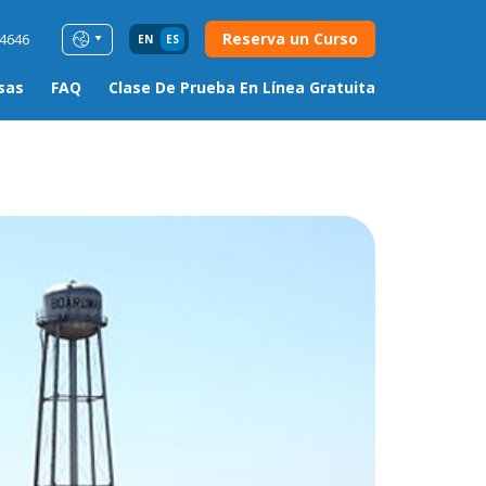
Reserva un Curso
54646
EN
ES
sas
FAQ
Clase De Prueba En Línea Gratuita