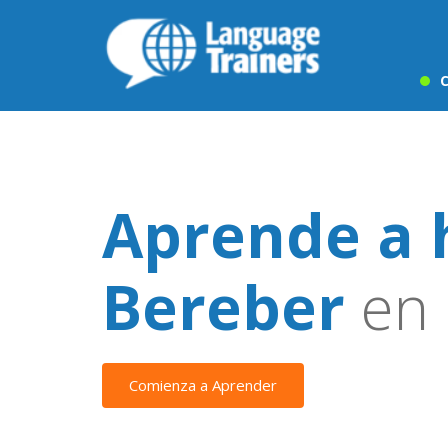
C
Aprende a 
Bereber
en
Comienza a Aprender