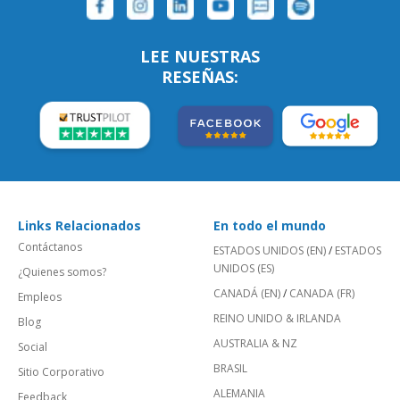
LEE NUESTRAS
RESEÑAS:
Links Relacionados
En todo el mundo
Contáctanos
ESTADOS UNIDOS (EN)
/
ESTADOS
UNIDOS (ES)
¿Quienes somos?
CANADÁ (EN)
/
CANADA (FR)
Empleos
REINO UNIDO & IRLANDA
Blog
AUSTRALIA & NZ
Social
BRASIL
Sitio Corporativo
ALEMANIA
Feedback