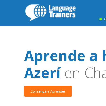
C
Aprende a 
Azerí
en Cha
Comienza a Aprender