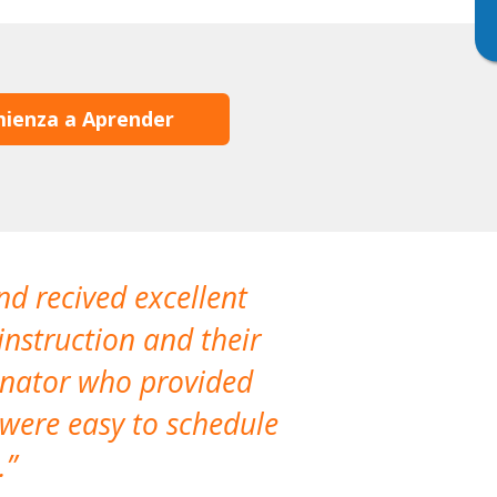
ienza a Aprender
nd recived excellent
The company 
instruction and their
are extremely
dinator who provided
classes!
 were easy to schedule
accomm
.