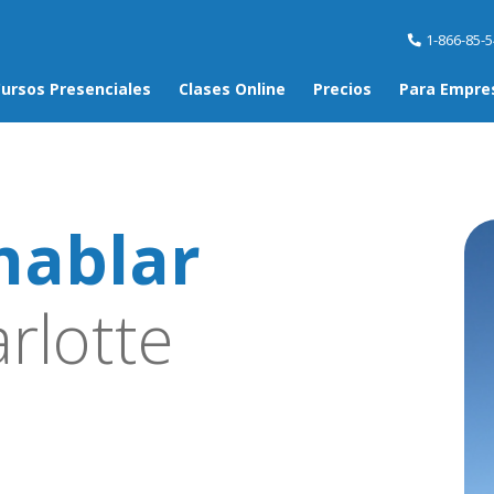
1-866-85-
ursos Presenciales
Clases Online
Precios
Para Empre
hablar
rlotte