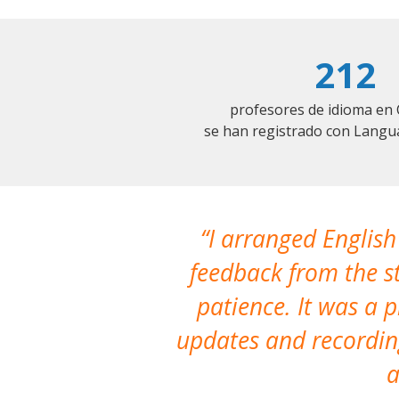
212
profesores de idioma en 
se han registrado con Langu
I arranged English
feedback from the st
patience. It was a 
updates and recording
a