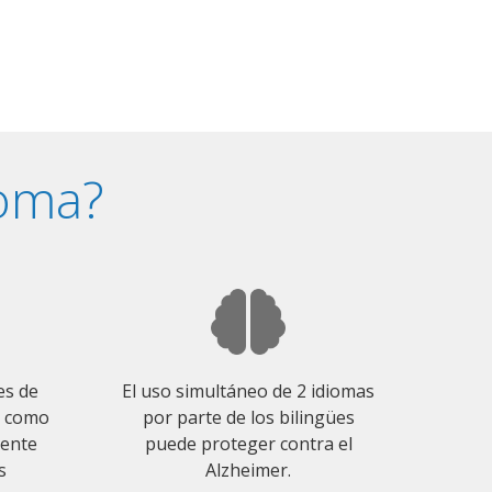
ioma?
es de
El uso simultáneo de 2 idiomas
o como
por parte de los bilingües
mente
puede proteger contra el
s
Alzheimer.