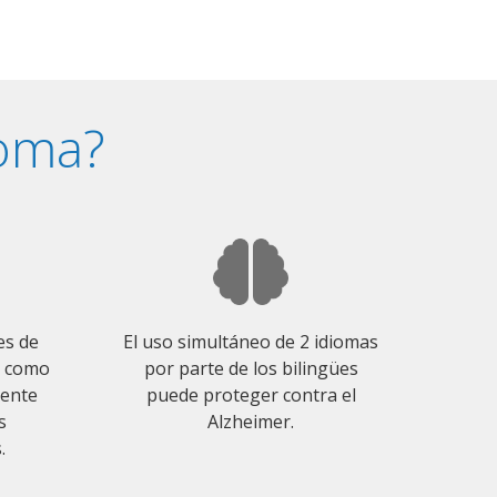
ioma?
es de
El uso simultáneo de 2 idiomas
o como
por parte de los bilingües
mente
puede proteger contra el
s
Alzheimer.
.