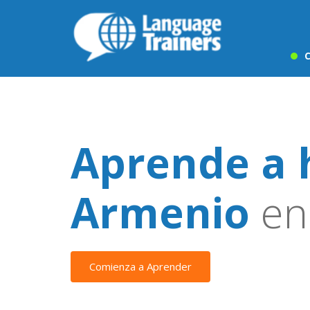
C
Aprende a 
Armenio
en 
Comienza a Aprender