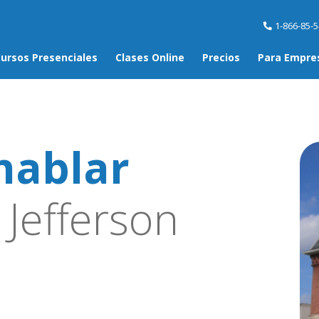
1-866-85-
ursos Presenciales
Clases Online
Precios
Para Empre
hablar
Jefferson