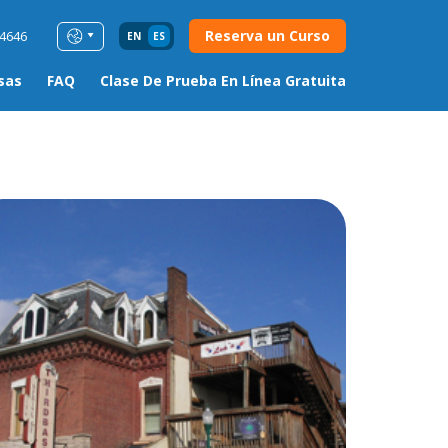
Reserva un Curso
54646
EN
ES
sas
FAQ
Clase De Prueba En Línea Gratuita