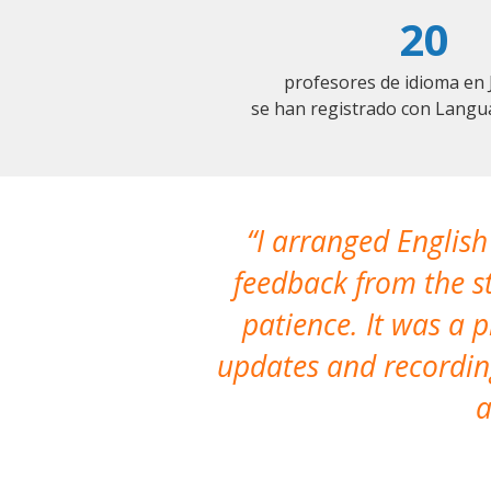
20
profesores de idioma en 
se han registrado con Langu
I arranged English
feedback from the st
patience. It was a 
updates and recording
a