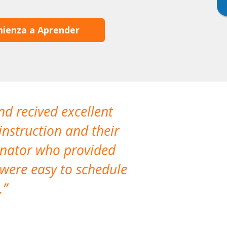
ienza a Aprender
nd recived excellent
The company 
instruction and their
are extremely
dinator who provided
classes!
 were easy to schedule
accomm
.