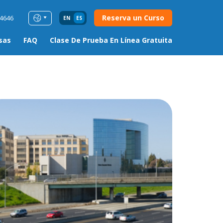
Reserva un Curso
54646
EN
ES
sas
FAQ
Clase De Prueba En Línea Gratuita