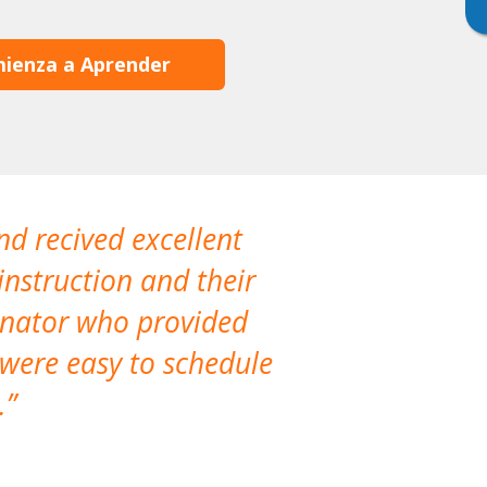
ienza a Aprender
nd recived excellent
The company 
instruction and their
are extremely
dinator who provided
classes!
 were easy to schedule
accomm
.