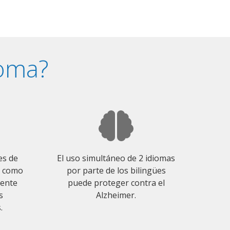
ioma?
es de
El uso simultáneo de 2 idiomas
o como
por parte de los bilingües
mente
puede proteger contra el
s
Alzheimer.
.