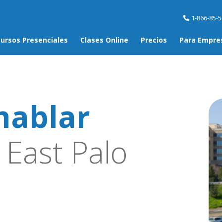
1-866-85-
ursos Presenciales
Clases Online
Precios
Para Empre
hablar
East Palo