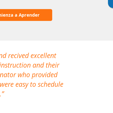
ienza a Aprender
nd recived excellent
The company 
instruction and their
are extremely
dinator who provided
classes!
 were easy to schedule
accomm
.