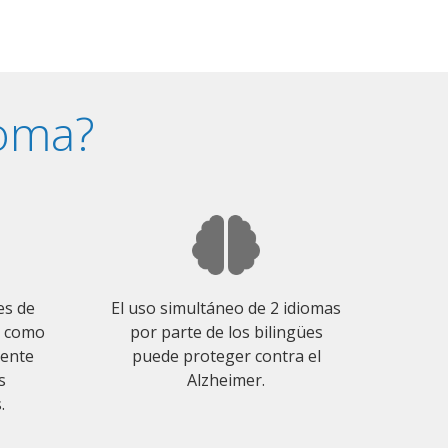
ioma?
es de
El uso simultáneo de 2 idiomas
o como
por parte de los bilingües
mente
puede proteger contra el
s
Alzheimer.
.