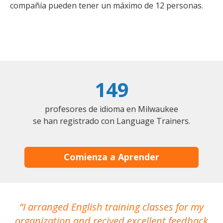
compañía pueden tener un máximo de 12 personas.
149
profesores de idioma en Milwaukee
se han registrado con Language Trainers.
Comienza a Aprender
I arranged English training classes for my
T
organization and recived excellent feedback
N