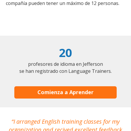
compañía pueden tener un máximo de 12 personas.
20
profesores de idioma en Jefferson
se han registrado con Language Trainers.
Comienza a Aprender
I arranged English training classes for my
T
organization and recived excellent feedback
N