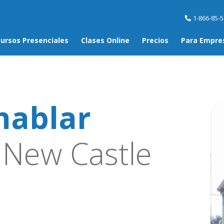
1-866-85-
ursos Presenciales
Clases Online
Precios
Para Empre
hablar
New Castle