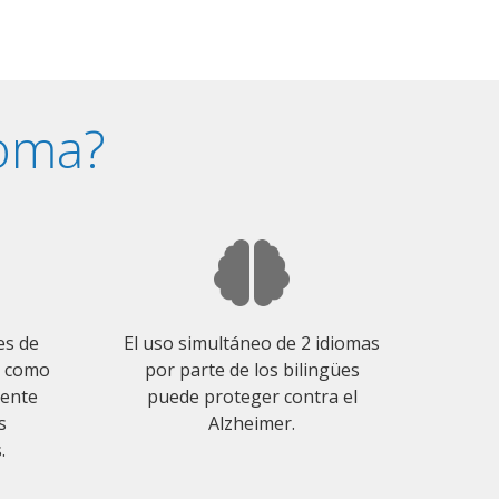
ioma?
es de
El uso simultáneo de 2 idiomas
o como
por parte de los bilingües
mente
puede proteger contra el
s
Alzheimer.
.