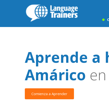
C
Aprende a 
Amárico
en 
Comienza a Aprender