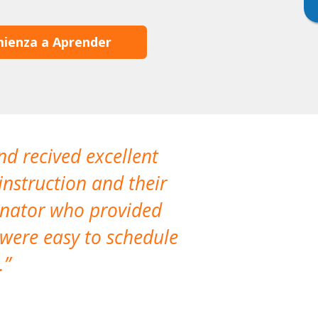
ienza a Aprender
nd recived excellent
The company 
instruction and their
are extremely
dinator who provided
classes!
 were easy to schedule
accomm
.