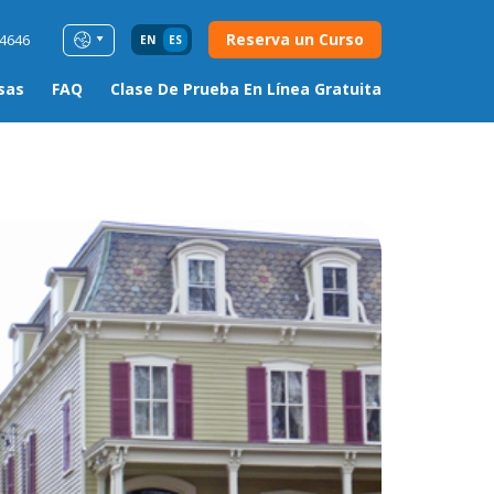
Reserva un Curso
54646
EN
ES
sas
FAQ
Clase De Prueba En Línea Gratuita