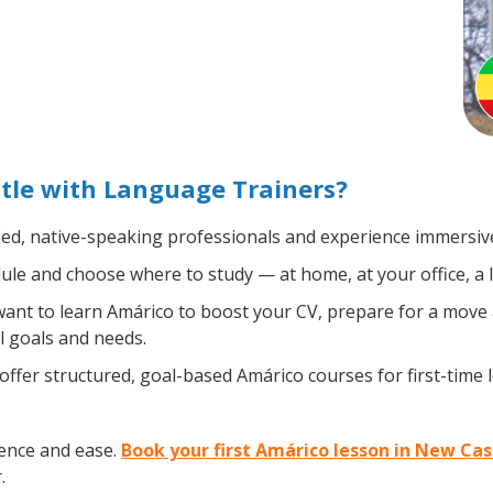
tle with Language Trainers?
ied, native-speaking professionals and experience immersive,
le and choose where to study — at home, at your office, a loc
nt to learn Amárico to boost your CV, prepare for a move ab
l goals and needs.
ffer structured, goal-based Amárico courses for first-time
ence and ease.
Book your first Amárico lesson in New Cas
.