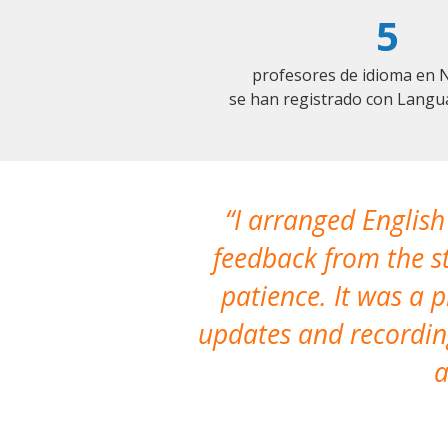
5
profesores de idioma en 
se han registrado con Langu
I arranged English
feedback from the st
patience. It was a 
updates and recording
a