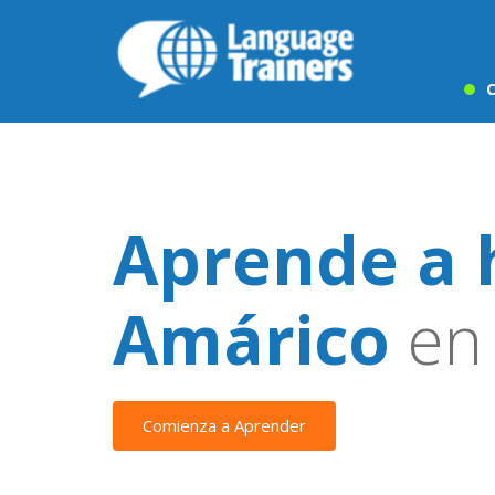
C
Aprende a 
Amárico
en 
Comienza a Aprender