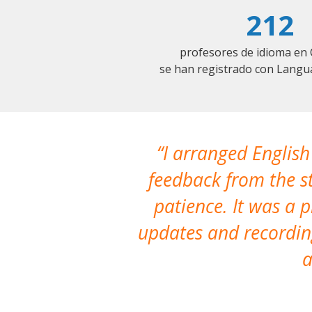
212
profesores de idioma en 
se han registrado con Langu
I arranged English
feedback from the st
patience. It was a 
updates and recording
a