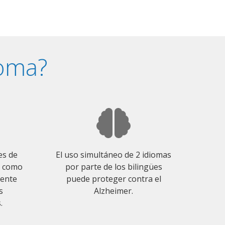
ioma?
es de
El uso simultáneo de 2 idiomas
o como
por parte de los bilingües
mente
puede proteger contra el
s
Alzheimer.
.