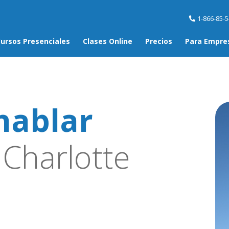
1-866-85-
ursos Presenciales
Clases Online
Precios
Para Empre
hablar
Charlotte