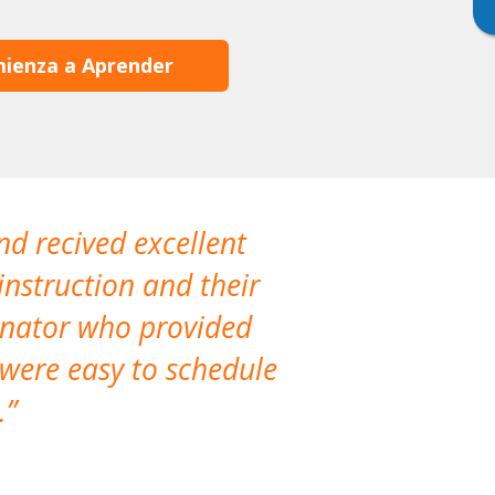
ienza a Aprender
nd recived excellent
The company 
instruction and their
are extremely
dinator who provided
classes!
 were easy to schedule
accomm
.