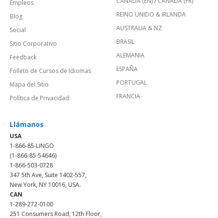
CANADÁ (EN)
/
CANADA (FR)
Empleos
REINO UNIDO & IRLANDA
Blog
AUSTRALIA & NZ
Social
BRASIL
Sitio Corporativo
ALEMANIA
Feedback
ESPAÑA
Folleto de Cursos de Idiomas
PORTUGAL
Mapa del Sitio
FRANCIA
Política de Privacidad
Llámanos
USA
1-866-85-LINGO
(1-866-85-54646)
1-866-503-0728
347 5th Ave, Suite 1402-557,
New York, NY 10016, USA.
CAN
1-289-272-0100
251 Consumers Road, 12th Floor,