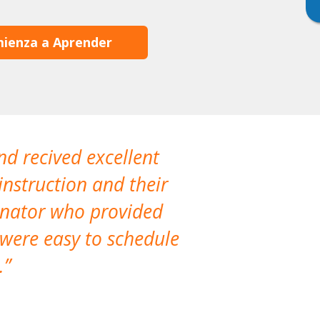
ienza a Aprender
nd recived excellent
The company 
instruction and their
are extremely
dinator who provided
classes!
 were easy to schedule
accomm
.