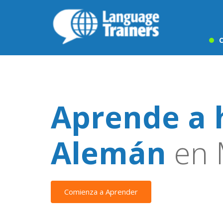
C
Aprende a 
Alemán
en 
Comienza a Aprender