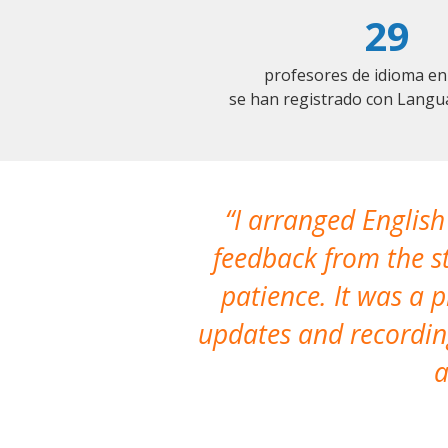
29
profesores de idioma en
se han registrado con Langu
I arranged English
feedback from the st
patience. It was a 
updates and recording
a