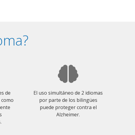
ioma?
es de
El uso simultáneo de 2 idiomas
o como
por parte de los bilingües
mente
puede proteger contra el
s
Alzheimer.
.