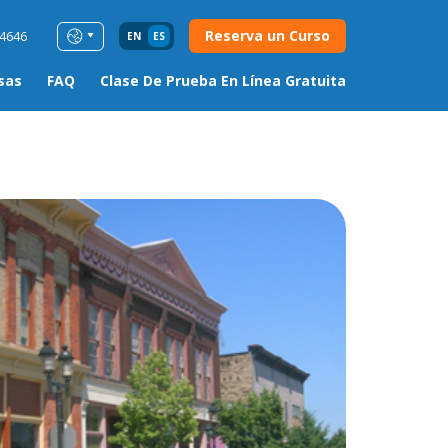
Reserva un Curso
54646
EN
ES
sas
FAQ
Clase De Prueba En Línea Gratuita