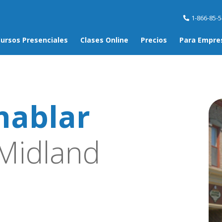
1-866-85-
ursos Presenciales
Clases Online
Precios
Para Empre
hablar
Midland