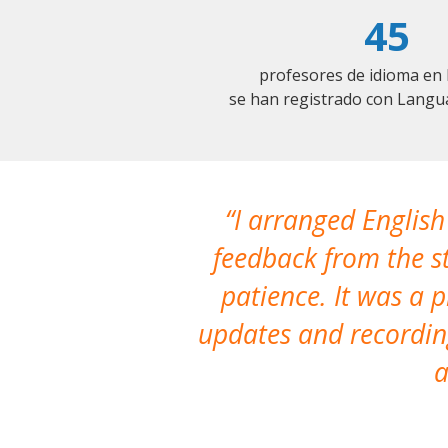
45
profesores de idioma e
se han registrado con Langu
I arranged English
feedback from the st
patience. It was a 
updates and recording
a