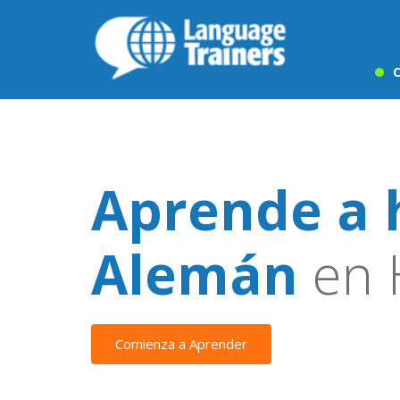
C
Aprende a 
Alemán
en 
Comienza a Aprender