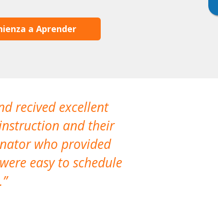
ienza a Aprender
nd recived excellent
The company 
instruction and their
are extremely
dinator who provided
classes!
 were easy to schedule
accomm
.