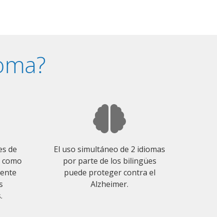
ioma?
es de
El uso simultáneo de 2 idiomas
o como
por parte de los bilingües
mente
puede proteger contra el
s
Alzheimer.
.