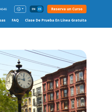
Reserva un Curso
54646
EN
ES
sas
FAQ
Clase De Prueba En Línea Gratuita