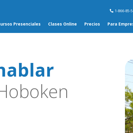
1-866-85-
ursos Presenciales
Clases Online
Precios
Para Empre
hablar
Hoboken