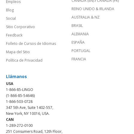
CANADÁ (EN)
/
CANADA (FR)
Empleos
REINO UNIDO & IRLANDA
Blog
AUSTRALIA & NZ
Social
BRASIL
Sitio Corporativo
ALEMANIA
Feedback
ESPAÑA
Folleto de Cursos de Idiomas
PORTUGAL
Mapa del Sitio
FRANCIA
Política de Privacidad
Llámanos
USA
1-866-85-LINGO
(1-866-85-54646)
1-866-503-0728
347 5th Ave, Suite 1402-557,
New York, NY 10016, USA.
CAN
1-289-272-0100
251 Consumers Road, 12th Floor,