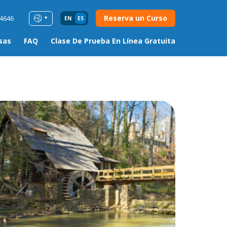
Reserva un Curso
54646
EN
ES
sas
FAQ
Clase De Prueba En Línea Gratuita