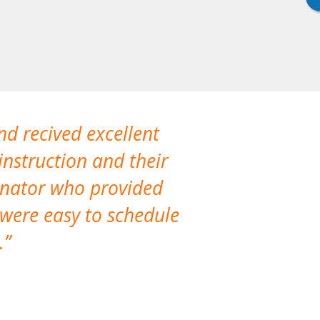
nd recived excellent
The company 
instruction and their
are extremely
dinator who provided
classes!
 were easy to schedule
accomm
.