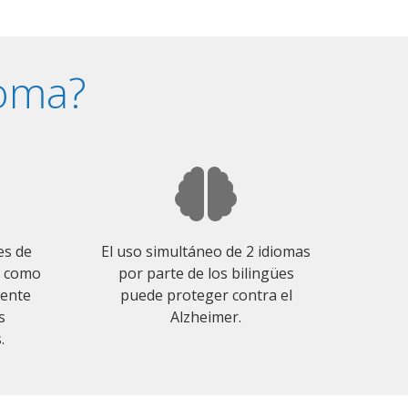
ioma?
es de
El uso simultáneo de 2 idiomas
o como
por parte de los bilingües
mente
puede proteger contra el
s
Alzheimer.
.